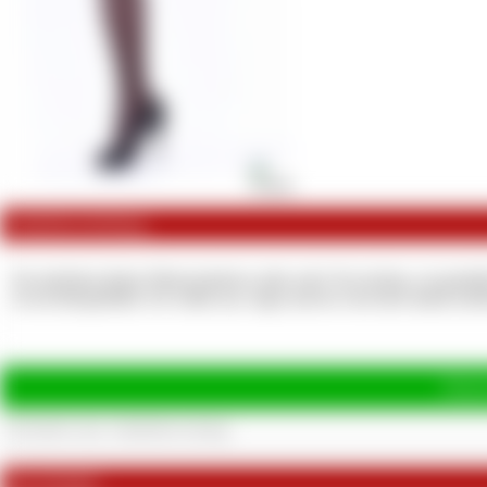
Artikelbeschreibung
Du möchtest deiner Monexmistress nahe sein? Sie riechen, sie genie
ist ein Beispielbild. Ich wähle aus, trage und du wirst dich damit z
Hinte
Bewertungen