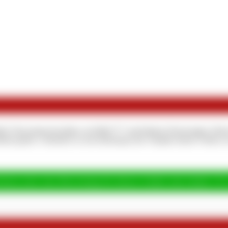
ßen? Das kannst du haben, du Mini**** und kleiner Fickversager. Dein
ufrieden geben. Glücklich zu sein überhaupt eine Trophäe deiner Göttin
rlasse jetzt eine Bewertung für diesen Artikel und erhalte 10 