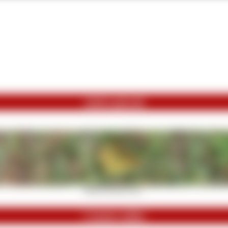
zuletzt gekauft
Rieche an meinen geile...
Content online