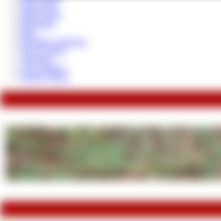
Sklavenjobs
Hall of Fame
Realtreffen
Blog
Backlinks Geldherrin
Top 50 Videos
Videothek
Coins aufladen
Neueste Videos