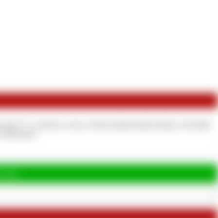
e Ehe**** wird dir so etwas Geiles niemals bieten können. Das Bild
 zu bekommen.
Coins.