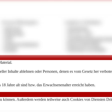
Vertrag & Pflichtangaben
Compliance & Richtlinien
»
Impressum
»
Jugendschutz
»
Datenschutz
»
18 U.S.C. 2257
»
AGB
»
Anti-Menschenhandels-Richt
»
Anbietervereinbarung
»
Beschwerderichtlinie
»
Kontakt
»
Entfernung von Inhalten
aterial.
ller Inhalte ablehnen oder Personen, denen es vom Gesetz her verboten 
 18 Jahre alt sind bzw. das Erwachsenenalter erreicht haben.
zu können. Außerdem werden teilweise auch Cookies von Diensten Dritte