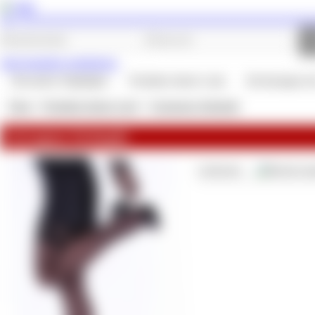
Jetzt kostenlos registrieren.
Besondere Highlights
Produkte deiner Lady
Rechnungen de
Shop
»
Produkte deiner Lady
»
Getragene Strümpfe
Getragene Strümpfe
Lieferzeit: