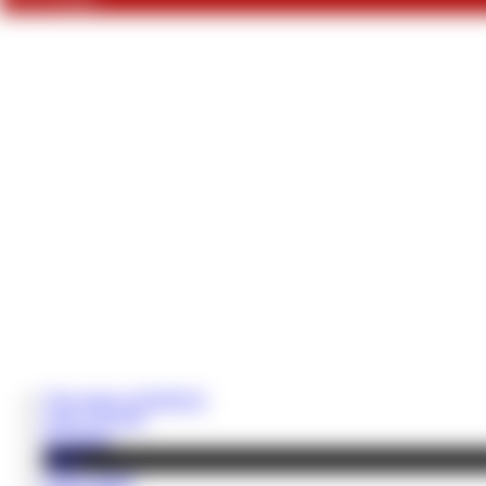
Über deine GODDESS
Lady´s FLOW
Fotoalben
Shop
Leiste Tribut!